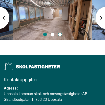
1
2
Bild
Bild
Bild
1
2
3
Kontaktuppgifter
Adress:
Uppsala kommun skol- och omsorgsfastigheter AB,
Strandbodgatan 1, 753 23 Uppsala