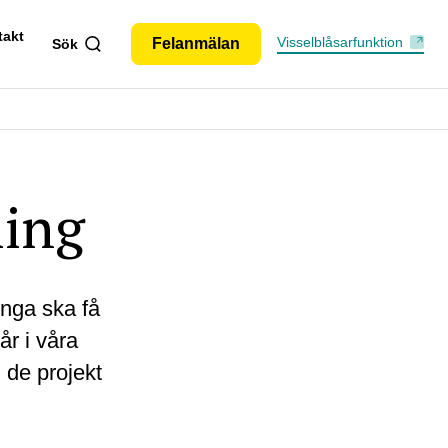
takt
Visselblåsarfunktion
Felanmälan
Sök
ling
unga ska få
år i våra
 de projekt