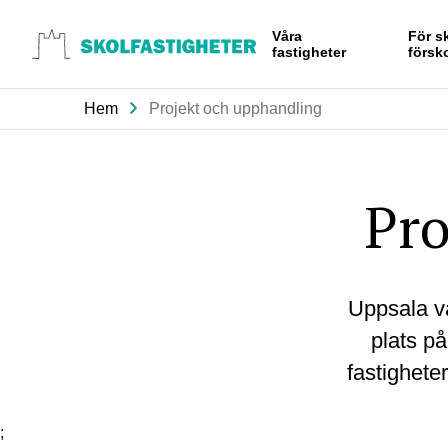
Gå till
Våra
För s
innehåll
fastigheter
försk
Hem
Projekt och upphandling
Pro
Uppsala vä
plats på
fastighete
;