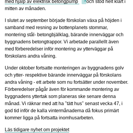
med hjälp av elektrisk betongpump
och stod helt klart i
mitten av månaden.
I slutet av september började förskolan växa på höjden i
samband med resning av bottenplanets stommar,
montering stål- betongbjälklag, bärande innerväggar och
byggnadens betongtrappor. Vi arbetade parallellt även
med förberedelser inför montering av ytterväggar på
förskolans andra våning.
Under oktober fortsatte monteringen av byggnadens golv
och ytter- respektive bärande innerväggar på förskolans
andra våning - ett arbete som nu fortsätter under november.
Förberedelser pågår även för kommande montering av
byggnadens yttertak som planeras ske senare denna
månad. Vi räknar med att ha "tätt hus" senast vecka 47, i
god tid inför de kalla vintermånaderna då fokus primärt
kommer ligga på fortsatta inomhusarbeten.
Läs tidigare nyhet om projektet