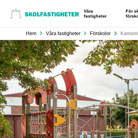
Gå till
Våra
För s
innehåll
fastigheter
försk
Hem
Våra fastigheter
Förskolor
Kamomil