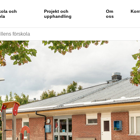
kola och
Projekt och
Om
Kon
ola
upphandling
oss
lens förskola