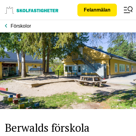
Gå till
Felanmälan
innehåll
Förskolor
Berwalds förskola