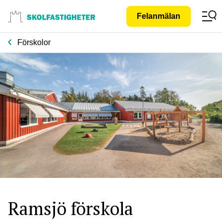
Gå till
Felanmälan
innehåll
Förskolor
Ramsjö förskola