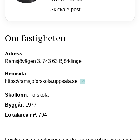
Skicka e-post
Om fastigheten
Adress:
Ramsjövägen 3, 743 63 Björklinge
Hemsida:
https://ramsjoforskola.uppsala.se
Skolform:
Förskola
Byggår:
1977
Lokalarea m²:
794
Förskolans energiförsörjning sker via solcellspaneler som