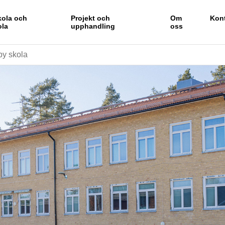
kola och
Projekt och
Om
Kon
ola
upphandling
oss
by skola