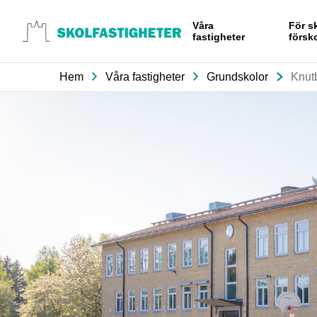
Gå till
Våra
För s
innehåll
fastigheter
försk
Hem
Våra fastigheter
Grundskolor
Knut