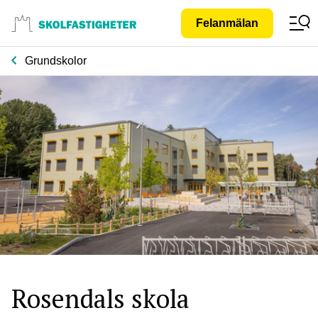
Gå till
Felanmälan
innehåll
Grundskolor
Rosendals skola