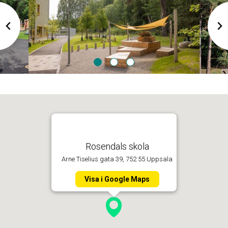
Bild
Bild
Bild
1
2
3
Rosendals skola
Arne Tiselius gata 39, 752 55 Uppsala
Visa i Google Maps