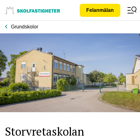
Gå till
Felanmälan
innehåll
Grundskolor
Storvretaskolan