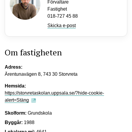
Förvaltare
Fastighet
018-727 45 88
Skicka e-post
Om fastigheten
Adress:
Ärentunavägen 8, 743 30 Storvreta
Hemsida:
https://storvretaskolan.uppsala.se/?hide-cookie-
alert=Stäng
Skolform:
Grundskola
Byggår:
1988
Lokalarea m²:
4641