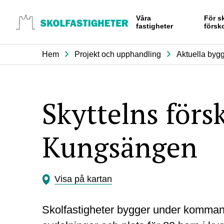
Gå till
Våra
För s
innehåll
fastigheter
försk
Hem
Projekt och upphandling
Aktuella bygg
Skyttelns försk
Kungsängen
Visa på kartan
Skolfastigheter bygger under kommand