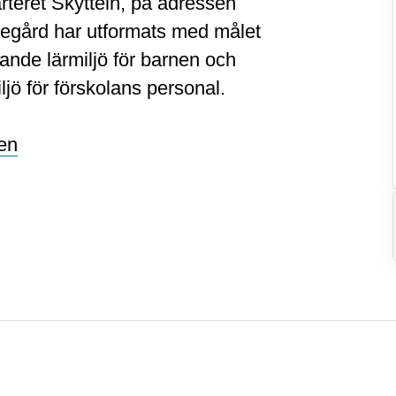
arteret Skytteln, på adressen
legård har utformats med målet
ande lärmiljö för barnen och
ljö för förskolans personal.
en