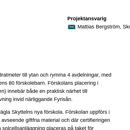
Projektansvarig
Mattias Bergström, Sko
ratmeter till ytan och rymma 4 avdelningar, med
ns 80 förskolebarn. Förskolans placering i
) innebär både en praktisk närhet till
ning invid närliggande Fyrisån.
gla Skyttelns nya förskola. Förskolan uppförs i
seende giftfria material och där certifieringen
 solcellsanläggning placeras på taket för