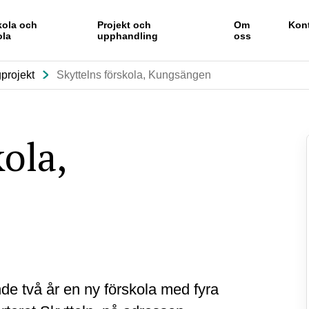
kola och
Projekt och
Om
Kon
ola
upphandling
oss
projekt
Skyttelns förskola, Kungsängen
ola,
e två år en ny förskola med fyra