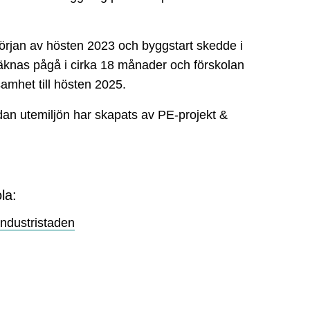
örjan av hösten 2023 och byggstart skedde i
äknas pågå i cirka 18 månader och förskolan
samhet till hösten 2025.
an utemiljön har skapats av PE-projekt &
la:
Industristaden